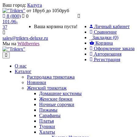
Ваш город:
Калуга
от 18руб до 1050руб
8 (800)
0
101-96-
Ваша корзина пуста!
Личный кабинет
37
Сравнение
Закладки (0)
sales@triktex-deluxe.ru
Корзина
Мы на
Wildberries
Оформление заказа
Авторизация
Регистрация
О нас
Каталог
Распродажа трикотажа
Новинки
Женский трикотаж
Домашние костюмы
Женские брюки
Ночные сорочки
Пижамы
Сарафаны
Платья
Туники
Халаты